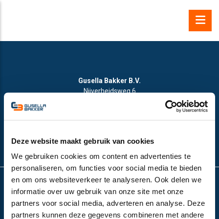
Gusella Bakker B.V.
Nijverheidsweg 6
6662 NG Elst (Gld), the Netherlands
VAT number:
NL852532143B01
+31 (0)481-374757
info@gusella-bakker.com
Deze website maakt gebruik van cookies
We gebruiken cookies om content en advertenties te
personaliseren, om functies voor social media te bieden
en om ons websiteverkeer te analyseren. Ook delen we
informatie over uw gebruik van onze site met onze
© Gusella Bakker 2024
partners voor social media, adverteren en analyse. Deze
Terms and conditions
partners kunnen deze gegevens combineren met andere