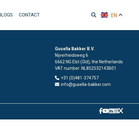
BLOGS
CONTACT
EN
Gusella Bakker B.V.
Nijverheidsweg 6
6662 NG Elst (Gld), the Netherlands
VAT number:
NL852532143B01
+31 (0)481-374757
info@gusella-bakker.com