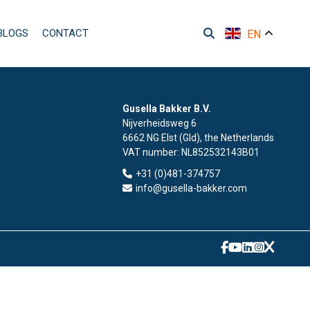
BLOGS
CONTACT
EN
Gusella Bakker B.V.
Nijverheidsweg 6
6662 NG Elst (Gld), the Netherlands
VAT number:
NL852532143B01
+31 (0)481-374757
info@gusella-bakker.com