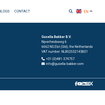
BLOGS
CONTACT
EN
Gusella Bakker B.V.
Nijverheidsweg 6
6662 NG Elst (Gld), the Netherlands
VAT number:
NL852532143B01
+31 (0)481-374757
info@gusella-bakker.com