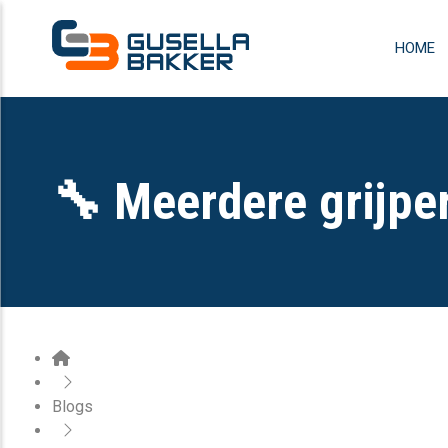
HOME
🔧 Meerdere grijper
Blogs