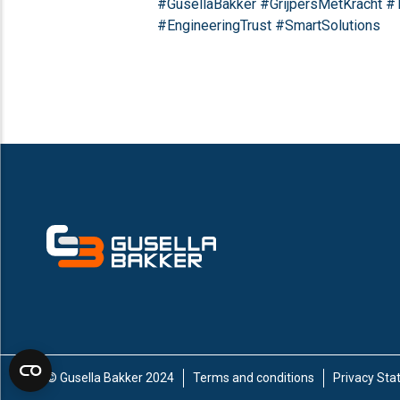
#GusellaBakker #GrijpersMetKracht #
#EngineeringTrust #SmartSolutions
© Gusella Bakker 2024
Terms and conditions
Privacy St