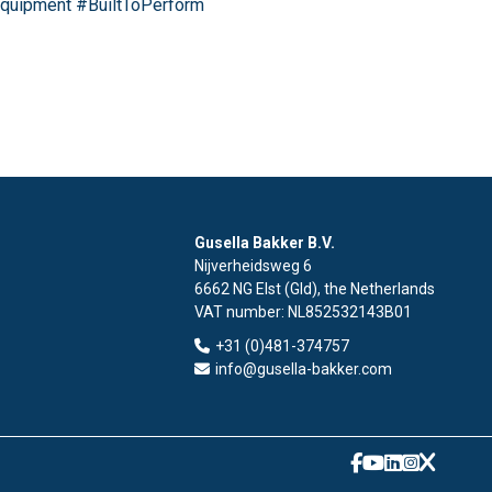
Equipment #BuiltToPerform
Gusella Bakker B.V.
Nijverheidsweg 6
6662 NG Elst (Gld), the Netherlands
VAT number:
NL852532143B01
+31 (0)481-374757
info@gusella-bakker.com