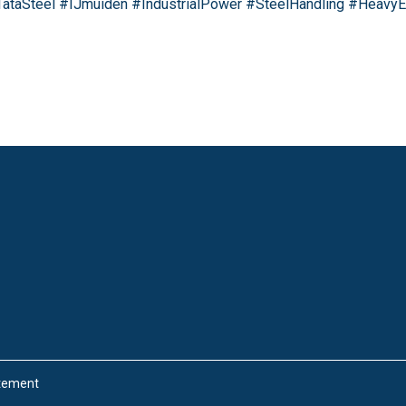
TataSteel #IJmuiden #IndustrialPower #SteelHandling #Heavy
atement