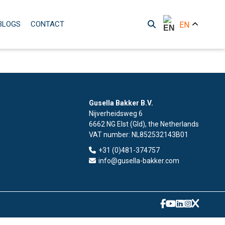
BLOGS
CONTACT
EN
Gusella Bakker B.V.
Nijverheidsweg 6
6662 NG Elst (Gld), the Netherlands
VAT number:
NL852532143B01
+31 (0)481-374757
info@gusella-bakker.com